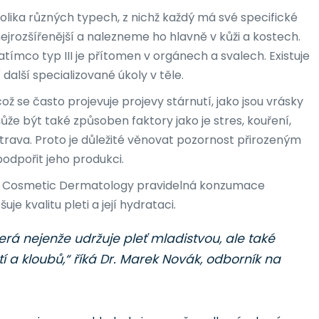
olika různých typech, z nichž každý má své specifické
nejrozšířenější a nalezneme ho hlavně v kůži a kostech.
tímco typ III je přítomen v orgánech a svalech. Existuje
 další specializované úkoly v těle.
ž se často projevuje projevy stárnutí, jako jsou vrásky
že být také způsoben faktory jako je stres, kouření,
trava. Proto je důležité věnovat pozornost přirozeným
odpořit jeho produkci.
 of Cosmetic Dermatology pravidelná konzumace
e kvalitu pleti a její hydrataci.
terá nejenže udržuje pleť mladistvou, ale také
í a kloubů,“ říká Dr. Marek Novák, odborník na