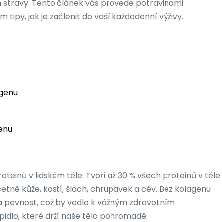
h stravy. Tento článek vás provede potravinami
tipy, jak je začlenit do vaší každodenní výživy.
agenu
genu
roteinů v lidském těle. Tvoří až 30 % všech proteinů v těle
včetně kůže, kostí, šlach, chrupavek a cév. Bez kolagenu
u a pevnost, což by vedlo k vážným zdravotním
idlo, které drží naše tělo pohromadě.