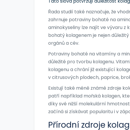
Tato slova potvrzují důležitost kola
Řada studií také naznačuje, že vhodn
zahrnuje potraviny bohaté na aminoky
aminokyseliny lze najít ve vývaru z 
bohatý kolagenem je nejen důležitý 
orgánů a cév.
Potraviny bohaté na vitamíny a mine
důležité pro tvorbu kolagenu. Vitam
kolagenu a chrání již existující kol
v citrusových plodech, paprice, brok
Existují také méně známé zdroje ko
patří například mořská kolagen, kte
díky své nižší molekulární hmotnosti
začíná si získávat popularitu i v zá
Přírodní zdroje kola