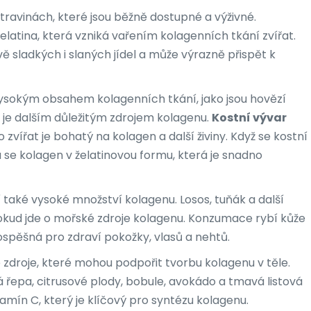
ravinách, které jsou běžně dostupné a výživné.
latina, která vzniká vařením kolagenních tkání zvířat.
vě sladkých i slaných jídel a může výrazně přispět k
 vysokým obsahem kolagenních tkání, jako jsou hovězí
je dalším důležitým zdrojem kolagenu.
Kostní vývar
 zvířat je bohatý na kolagen a další živiny. Když se kostní
á se kolagen v želatinovou formu, která je snadno
í také vysoké množství kolagenu. Losos, tuňák a další
pokud jde o mořské zdroje kolagenu. Konzumace rybí kůže
ospěšná pro zdraví pokožky, vlasů a nehtů.
é zdroje, které mohou podpořit tvorbu kolagenu v těle.
 řepa, citrusové plody, bobule, avokádo a tmavá listová
tamín C, který je klíčový pro syntézu kolagenu.