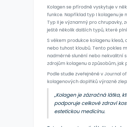
Kolagen se přírodně vyskytuje v něk
funkce. Například typ I kolagenu je 
Typ II je významný pro chrupavky, za
ještě několik dalších typů, které plní
S věkem produkce kolagenu klesá, co
nebo tuhost kloubů. Tento pokles mů
nadměrné slunění nebo nekvalitní s
zdrojům kolagenu a způsobům, jak p
Podle studie zveřejněné v Journal
kolagenových doplňků výrazně zlepšuj
„Kolagen je zázračná látka, k
podporuje celkové zdraví kost
estetickou medicínu.