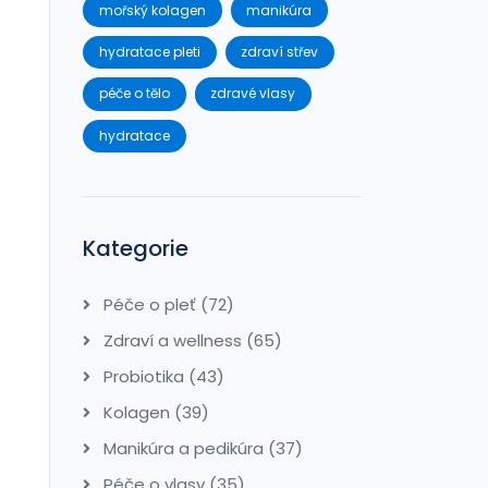
mořský kolagen
manikúra
hydratace pleti
zdraví střev
péče o tělo
zdravé vlasy
hydratace
Kategorie
Péče o pleť
(72)
Zdraví a wellness
(65)
Probiotika
(43)
Kolagen
(39)
Manikúra a pedikúra
(37)
Péče o vlasy
(35)