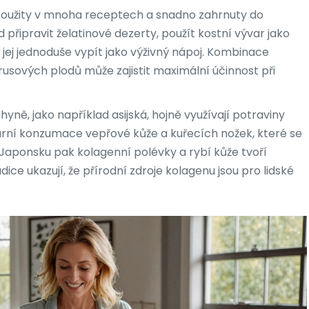
 použity v mnoha receptech a snadno zahrnuty do
připravit želatinové dezerty, použít kostní vývar jako
jej jednoduše vypít jako výživný nápoj. Kombinace
rusových plodů může zajistit maximální účinnost při
hyně, jako například asijská, hojně využívají potraviny
ární konzumace vepřové kůže a kuřecích nožek, které se
V Japonsku pak kolagenní polévky a rybí kůže tvoří
dice ukazují, že přírodní zdroje kolagenu jsou pro lidské