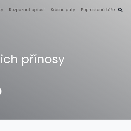
ky
Rozpoznat opilost
Krásné paty
Popraskaná kůže
ich přínosy