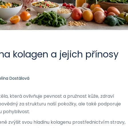
na kolagen a jejich přínosy
olína Dostálová
ěla, která ovlivňuje pevnost a pružnost kůže, zdraví
dpovědný za strukturu naší pokožky, ale také podporuje
u pohyblivost.
zeně zvýšit svou hladinu kolagenu prostřednictvím stravy,