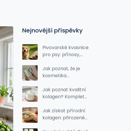
Nejnovější příspěvky
Pivovarské kvasnice
pro psy: přínosy,
dávkování a
bezpečnost
Jak poznat, že je
kosmetika
testovaná na
zvířatech: průvodce
Jak poznat kvalitní
pro svědomité
kolagen? Kompletní
spotřebitele
průvodce výběrem
rybího kolagenu
Jak získat přírodní
kolagen: přirozené
zdroje a tipy, které