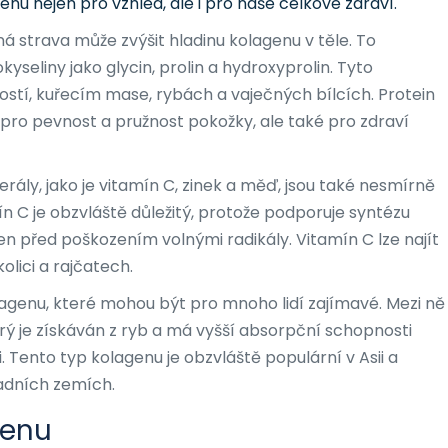
genu nejen pro vzhled, ale i pro naše celkové zdraví.
á strava může zvýšit hladinu kolagenu v těle. To
seliny jako glycin, prolin a hydroxyprolin. Tyto
kostí, kuřecím mase, rybách a vaječných bílcích. Protein
pro pevnost a pružnost pokožky, ale také pro zdraví
rály, jako je vitamín C, zinek a měď, jsou také nesmírně
ín C je obzvláště důležitý, protože podporuje syntézu
agen před poškozením volnými radikály. Vitamín C lze najít
olici a rajčatech.
lagenu, které mohou být pro mnoho lidí zajímavé. Mezi ně
rý je získáván z ryb a má vyšší absorpční schopnosti
. Tento typ kolagenu je obzvláště populární v Asii a
padních zemích.
genu